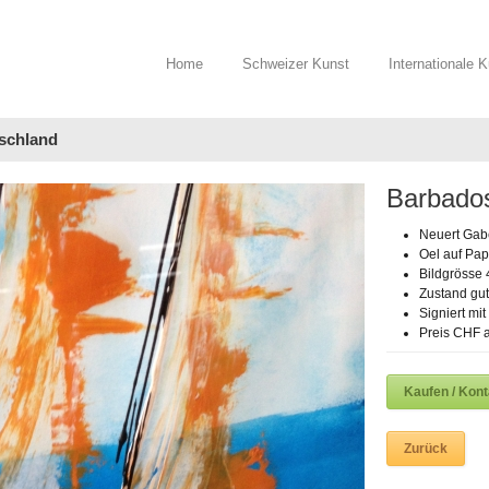
Home
Schweizer Kunst
Internationale 
tschland
Barbado
Neuert Gabe
Oel auf Pap
Bildgrösse 
Zustand gut
Signiert mi
Preis CHF a
Kaufen / Kon
Zurück