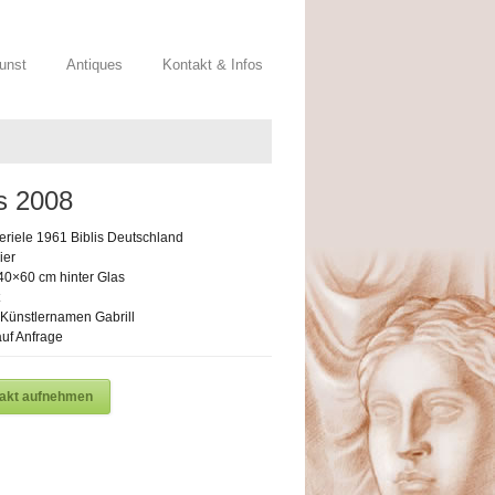
Kunst
Antiques
Kontakt & Infos
s 2008
riele 1961 Biblis Deutschland
ier
40×60 cm hinter Glas
t Künstlernamen Gabrill
uf Anfrage
takt aufnehmen