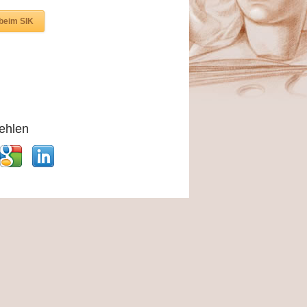
 beim SIK
ehlen