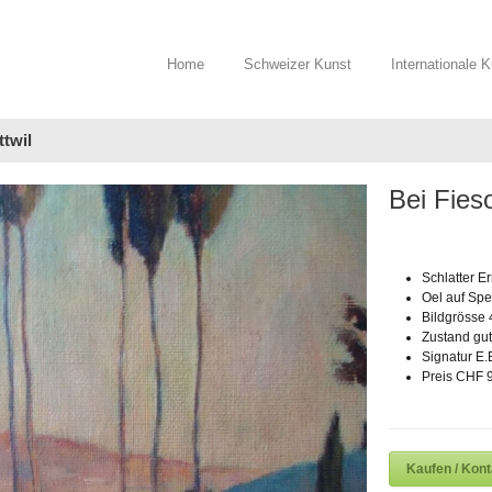
Home
Schweizer Kunst
Internationale 
ttwil
Bei Fieso
Schlatter E
Oel auf Spe
Bildgrösse
Zustand gut
Signatur E.E
Preis CHF 9
Kaufen / Kon